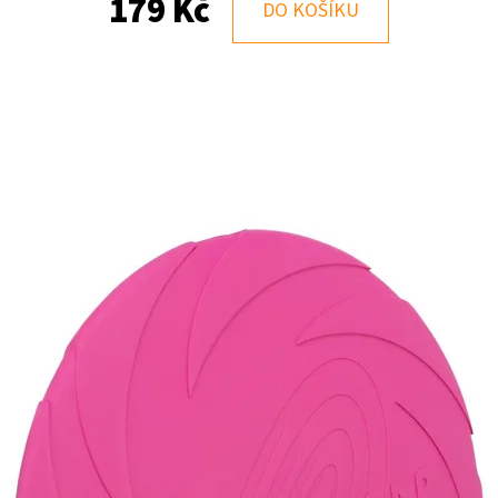
179 Kč
DO KOŠÍKU
KOMPLETNÍ KRMIVO PRO DOSPĚLÉ KOČKY
KOMPLETNÍ BEZOB
PÉČE O KŮŽI A SRST HYDROLYZOVANÁ RYBA
VYBÍRAVÉ KOČKY –
518 Kč
118 Kč