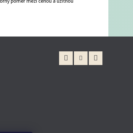
ýborný poměr mezi cenou a užitnou
Facebook
Instagram
YouTube