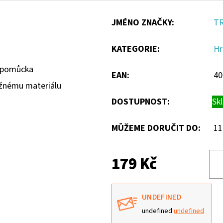
JMÉNO ZNAČKY
:
TR
KATEGORIE
:
Hr
á pomůcka
EAN
:
40
ružnému materiálu
DOSTUPNOST:
Sk
MŮŽEME DORUČIT DO:
11
179 Kč
UNDEFINED
undefined
undefined