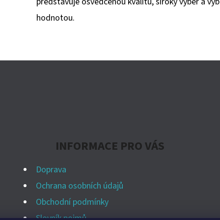
představuje osvědčenou kvalitu, široký výběr a v
hodnotou.
INFORMACE PRO VÁS
Doprava
Ochrana osobních údajů
Obchodní podmínky
Slovník pojmů