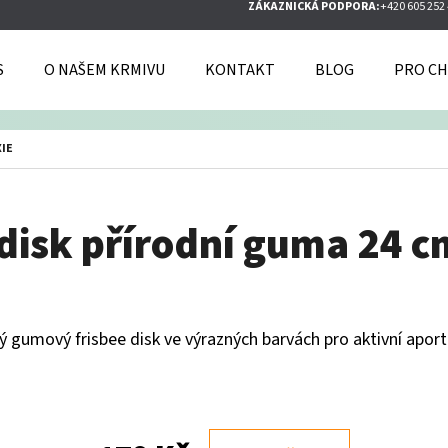
ZÁKAZNICKÁ PODPORA:
+420 605 252
S
O NAŠEM KRMIVU
KONTAKT
BLOG
PRO CH
O POTŘEBUJETE NAJÍT?
XIE
HLEDAT
 disk přírodní guma 24 
DOPORUČUJEME
 gumový frisbee disk ve výrazných barvách pro aktivní aport