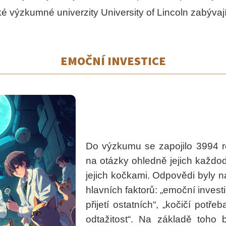
 výzkumné univerzity University of Lincoln zabývaj
ELEGANTNÍ PŘÍVĚSEK Z PRYSKYŘICE –
KOMPLETNÍ BEZOB
ROMANTICKÁ KOČKA S KVĚTY A ZLATÝMI
VYBÍRAVÉ KOČKY –
VLOČKAMI
118 Kč
149 Kč
EMOČNÍ INVESTICE
Do výzkumu se zapojilo 3994 re
na otázky ohledně jejich každod
jejich kočkami. Odpovědi byly n
hlavních faktorů: „emoční investi
přijetí ostatních“, „kočičí potřeb
odtažitost“. Na základě toho by