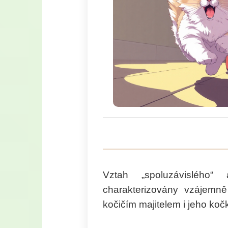
Vztah „spoluzávislého“ 
charakterizovány vzájemn
kočičím majitelem i jeho koč