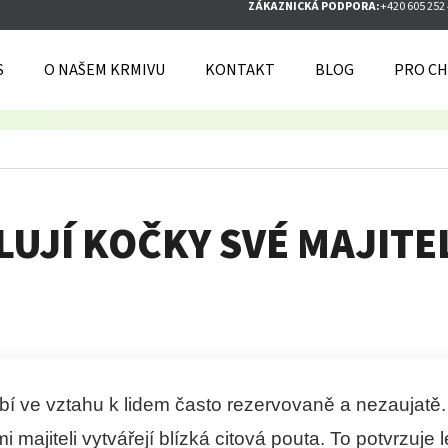
ZÁKAZNICKÁ PODPORA:
+420 605 252
S
O NAŠEM KRMIVU
KONTAKT
BLOG
PRO CH
O POTŘEBUJETE NAJÍT?
HLEDAT
LUJÍ KOČKY SVÉ MAJITE
DOPORUČUJEME
í ve vztahu k lidem často rezervovaně a nezaujatě. 
 majiteli vytvářejí blízká citová pouta. To potvrzuje l