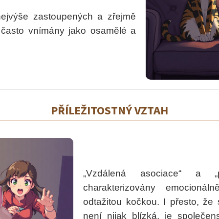
nejvýše zastoupených a zřejmě
k často vnímány jako osamělé a
PŘÍLEŽITOSTNÝ VZTAH
„Vzdálená asociace“ a „př
charakterizovány emocionál
odtažitou kočkou. I přesto, že
není nijak blízká, je společe