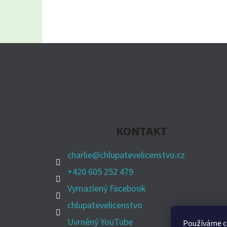
Z
Á
P
A
KONTAKT
T
Í
charlie
@
chlupatevelicenstvo.cz
+420 605 252 479
Vymazlený Facebook
chlupatevelicenstvo
Uvrněný YouTube
Používáme co