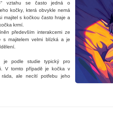
ho" vztahu se často jedná o
eho kočky, která obvykle nemá
i majitel s kočkou často hraje a
 kočka krmí.
íněn především interakcemi ze
e s majitelem velmi blízká a je
ddělení.
" je podle studie typický pro
i. V tomto případě je kočka v
 ráda, ale necítí potřebu jeho