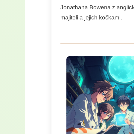
Jonathana Bowena z anglické
BYTELNÉ KARTONOVÉ ŠKRABADLO PRO
KOČKY – KULATÝ PELÍŠEK 2V1 HNĚDÉ
majiteli a jejich kočkami.
990 Kč