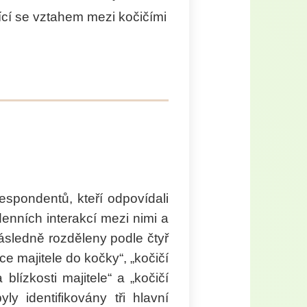
ící se vztahem mezi kočičími
ILNÉ KRMIVO PRO
 LOSOS S BÍLOU RYBOU
spondentů, kteří odpovídali
enních interakcí mezi nimi a
ásledně rozděleny podle čtyř
ce majitele do kočky“, „kočičí
a blízkosti majitele“ a „kočičí
ly identifikovány tři hlavní