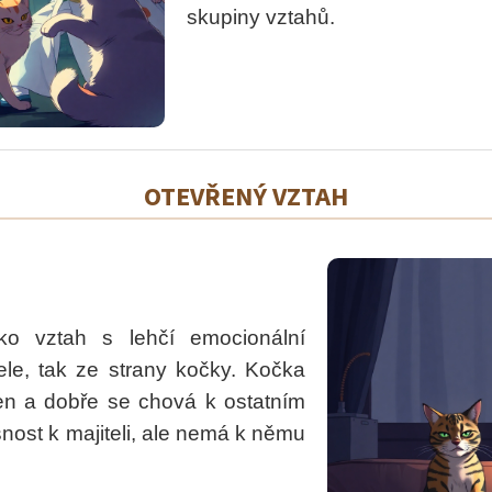
skupiny vztahů.
OTEVŘENÝ VZTAH
ako vztah s lehčí emocionální
tele, tak ze strany kočky. Kočka
en a dobře se chová k ostatním
šnost k majiteli, ale nemá k němu