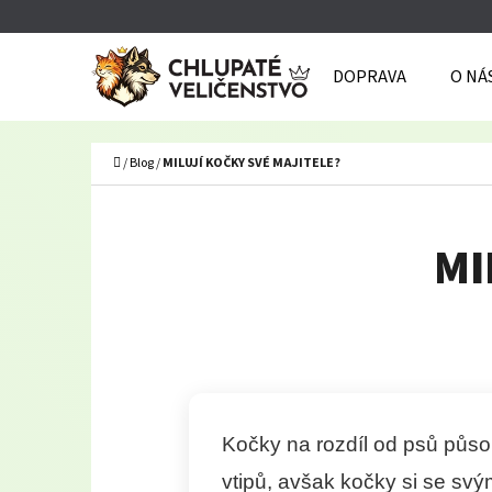
K
Přejít
O
Zpět
Zpět
na
DOPRAVA
O NÁ
Š
do
do
obsah
Í
obchodu
obchodu
C
K
Domů
/
Blog
/
MILUJÍ KOČKY SVÉ MAJITELE?
MI
Kočky na rozdíl od psů působ
vtipů, avšak kočky si se svými