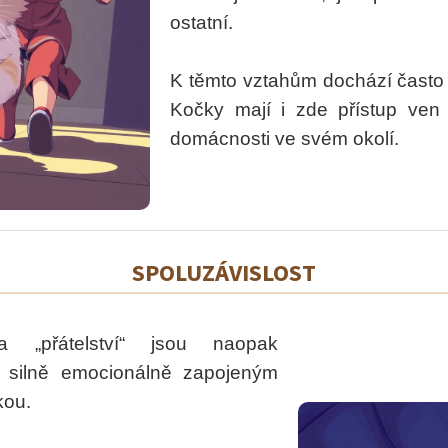
ostatní.
K těmto vztahům dochází často
Kočky mají i zde přístup ven 
domácnosti ve svém okolí.
SPOLUZÁVISLOST
a „přátelství“ jsou naopak
ě silně emocionálně zapojeným
kou.