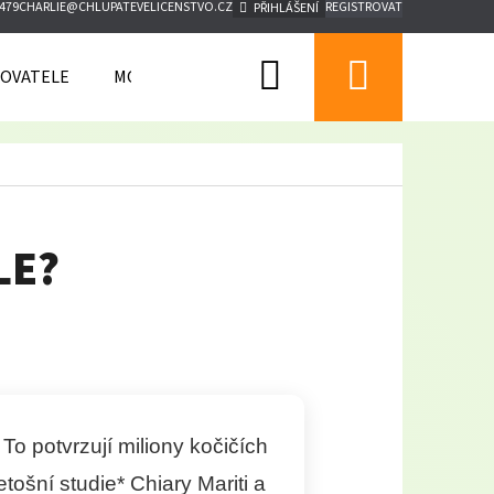
 479
CHARLIE@CHLUPATEVELICENSTVO.CZ
REGISTROVAT
PŘIHLÁŠENÍ
Hledat
Nákupn
OVATELE
MOJE OBJEDNÁVKA
HŘIŠTĚ
košík
LE?
To potvrzují miliony kočičích
etošní studie* Chiary Mariti a