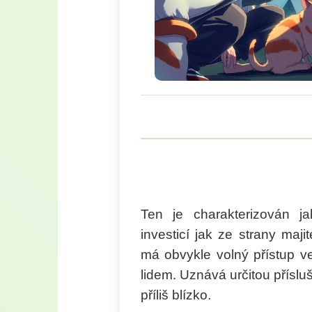
Ten je charakterizován j
investicí jak ze strany maji
má obvykle volný přístup v
lidem. Uznává určitou příslu
příliš blízko.