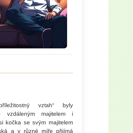
íležitostný vztah“ byly
ně vzdáleným majitelem i
 si kočka se svým majitelem
nská a v různé míře přijímá