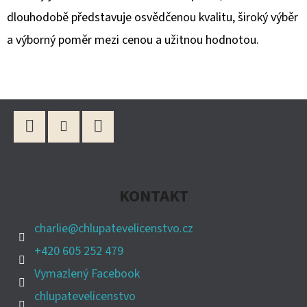
dlouhodobě představuje osvědčenou kvalitu, široký výběr
a výborný poměr mezi cenou a užitnou hodnotou.
Z
Á
P
Facebook
Instagram
YouTube
A
KONTAKT
T
Í
charlie
@
chlupatevelicenstvo.cz
+420 605 252 479
Vymazlený Facebook
chlupatevelicenstvo