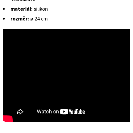
S
VITAMÍNY
materiál:
silikon
SCHOKO
100
rozměr:
ø 24 cm
G
-
TRIXIE
39
Kč