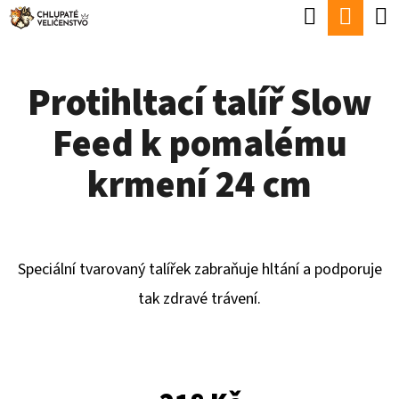
K
Hledat
Náku
Přejít
O
Zpět
Zpět
na
koší
Š
obsah
Protihltací talíř Slow
Í
C
K
Feed k pomalému
O
P
krmení 24 cm
O
T
Ř
Speciální tvarovaný talířek zabraňuje hltání a podporuje
E
tak zdravé trávení.
B
U
J