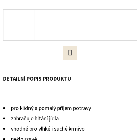
D
O
P
O
R
U
Č
Facebook
U
J
DETAILNÍ POPIS PRODUKTU
E
M
E
pro klidný a pomalý příjem potravy
zabraňuje hltání jídla
ČOKOLÁDA
vhodné pro vlhké i suché krmivo
PRO
PSY
neklouzavé