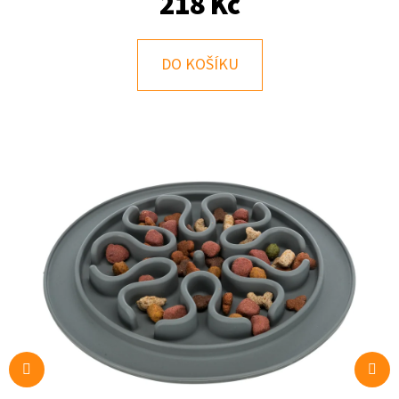
218 Kč
E
T
E
DO KOŠÍKU
N
A
J
Í
T
?
HLEDAT