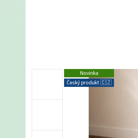
BYTELNÉ KARTONOVÉ ŠKRABADLO PRO
KOČKY – KULATÝ PELÍŠEK 2V1 HNĚDÉ
990 Kč
Novinka
Český produkt 🇨🇿