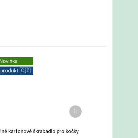
Novinka
 produkt 🇨🇿
Další
produkt
lné kartonové škrabadlo pro kočky