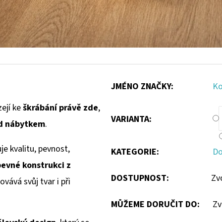
JMÉNO ZNAČKY
:
Ko
zejí ke
škrábání právě zde
,
VARIANTA:
ed nábytkem
.
je kvalitu, pevnost,
KATEGORIE
:
Do
pevné konstrukci z
DOSTUPNOST:
Zv
ovává svůj tvar i při
MŮŽEME DORUČIT DO:
Zv