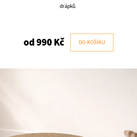
drápků.
KOMPLETNÍ KRMIVO PRO DOSPĚLÉ KOČKY
KOMPLETNÍ BEZOB
PÉČE O KŮŽI A SRST HYDROLYZOVANÁ RYBA
VYBÍRAVÉ KOČKY –
518 Kč
118 Kč
od
990 Kč
DO KOŠÍKU