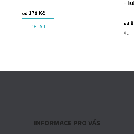
– ku
179 Kč
od
9
od
DETAIL
XL
INFORMACE PRO VÁS