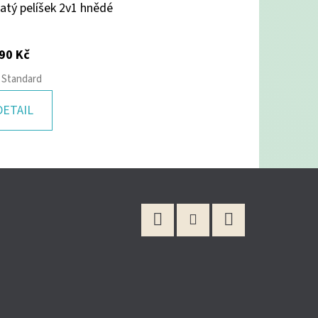
latý pelíšek 2v1 hnědé
90 Kč
Standard
DETAIL
Facebook
Instagram
YouTube