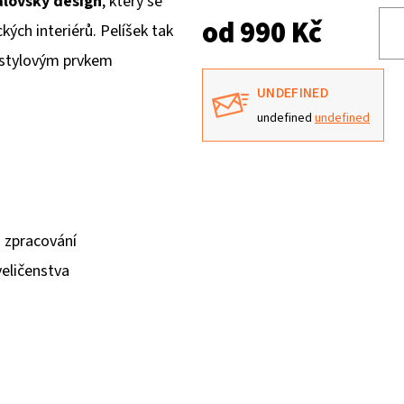
álovský design
, který se
od
990 Kč
kých interiérů. Pelíšek tak
i stylovým prvkem
UNDEFINED
undefined
undefined
u zpracování
eličenstva