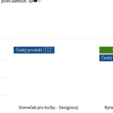
na první ulehnutí. 🐱👑✨
Český produkt 🇨🇿
Český
Domeček pro kočky - Designový
Byte