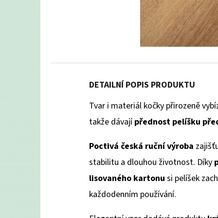
DETAILNÍ POPIS PRODUKTU
Tvar i materiál kočky přirozeně vybí
takže dávají
přednost pelíšku př
Poctivá česká ruční výroba
zajišťu
stabilitu a dlouhou životnost. Díky
lisovaného kartonu
si pelíšek zach
každodenním používání.