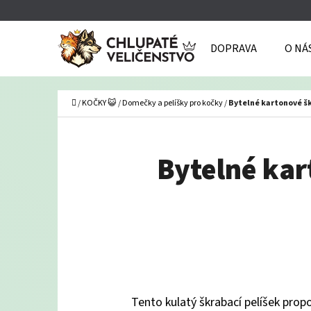
K
Přejít
O
Zpět
Zpět
na
DOPRAVA
O NÁ
Š
do
do
obsah
Í
obchodu
obchodu
C
K
Domů
/
KOČKY 😺
/
Domečky a pelíšky pro kočky
/
Bytelné kartonové šk
Bytelné kar
Tento kulatý škrabací pelíšek prop