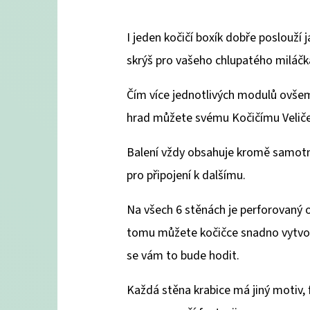
I jeden kočičí boxík dobře poslouží 
skrýš pro vašeho chlupatého miláčk
Čím více jednotlivých modulů ovšem
hrad můžete svému Kočičímu Veliče
Balení vždy obsahuje kromě samot
pro připojení k dalšímu.
Na všech 6 stěnách je perforovaný o
tomu můžete kočičce snadno vytvoř
se vám to bude hodit.
Každá stěna krabice má jiný motiv, 