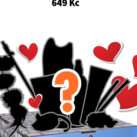
649 Kč
KAWAII KOČIČÍ SQUISHY TLAPKA – TŘPYTIVÝ
KOMPLETNÍ BEZOB
ANTISTRESOVÝ MAČKACÍ DOPLNĚK 7 CM
VYBÍRAVÉ KOČKY –
149 Kč
118 Kč