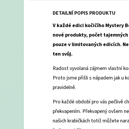
DETAILNÍ POPIS PRODUKTU
V každé edici kočičího Mystery B
nové produkty, počet tajemnýc
pouze v limitovaných edicích. N
ten svůj.
Radost vyvolaná zájmem vlastní koč
Proto jsme přišli s nápadem jak u k
pravidelně.
Pro každé období pro vás pečlivě c
překvapením. Překvapený ovšem neb
našich krabičkách totiž můžete naraz