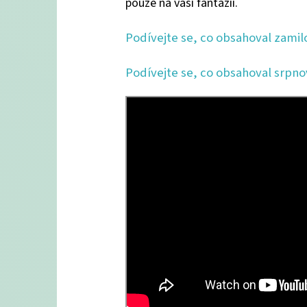
pouze na vaší fantazii.
Podívejte se, co obsahoval zamil
Podívejte se, co obsahoval srpno