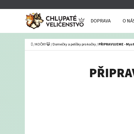
K
Přejít
O
Zpět
Zpět
na
DOPRAVA
O NÁ
Š
do
do
obsah
Í
obchodu
obchodu
C
K
Domů
/
KOČKY 😺
/
Domečky a pelíšky pro kočky
/
PŘIPRAVUJEME - Myst
PŘIPRAV