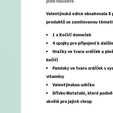
jinde neuvidíte.
Valentýnská edice obsahovala 8 
produktů se zamilovanou témati
1 x Kočičí domeček
4 spojky pro připojení k dalš
Hračky ve tvaru srdíček a pl
kočičí
Pamlsky ve tvaru srdíček s v
vitamíny
Valentýnskou udičku
Dřívko Matatabi, které podněc
skvělé pro jejich chrup