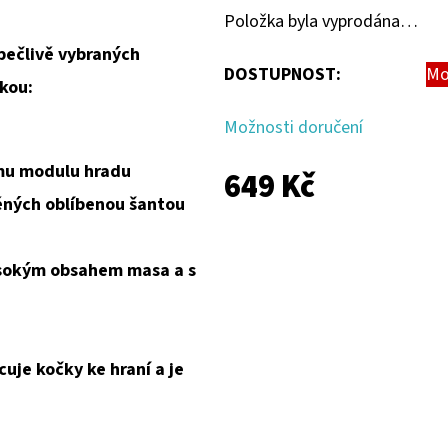
Položka byla vyprodána…
pečlivě vybraných
DOSTUPNOST:
Mo
kou:
Možnosti doručení
ímu modulu hradu
649 Kč
něných oblíbenou šantou
ysokým obsahem masa a s
uje kočky ke hraní a je