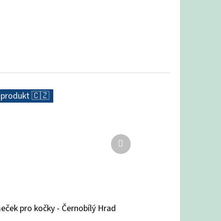
 produkt 🇨🇿
Další
produkt
ček pro kočky - Černobílý Hrad