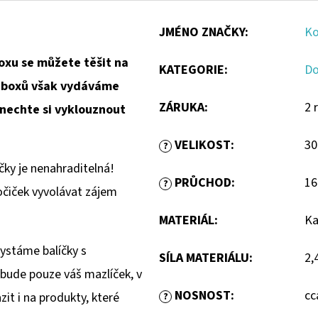
JMÉNO ZNAČKY
:
Ko
oxu se můžete těšit na
KATEGORIE
:
Do
h boxů však vydáváme
ZÁRUKA
:
2 
enechte si vyklouznout
VELIKOST
:
30
?
ky je nenahraditelná!
PRŮCHOD
:
16
?
očiček vyvolávat zájem
MATERIÁL
:
Ka
hystáme balíčky s
SÍLA MATERIÁLU
:
2,
ude pouze váš mazlíček, v
NOSNOST
:
cc
it i na produkty, které
?