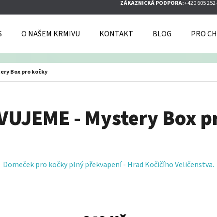
ZÁKAZNICKÁ PODPORA:
+420 605 252
S
O NAŠEM KRMIVU
KONTAKT
BLOG
PRO CH
O POTŘEBUJETE NAJÍT?
ery Box pro kočky
HLEDAT
UJEME - Mystery Box p
DOPORUČUJEME
Domeček pro kočky plný překvapení - Hrad Kočičího Veličenstva.