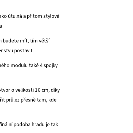
jako útulná a přitom stylová
a!
 budete mít, tím větší
nstvu postavit.
ného modulu také 4 spojky
tvor o velikosti 16 cm, díky
it průlez přesně tam, kde
finální podoba hradu je tak