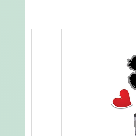
BYTELNÉ KARTONOVÉ ŠKRABADLO PRO
KOČKY – KULATÝ PELÍŠEK 2V1 HNĚDÉ
990 Kč